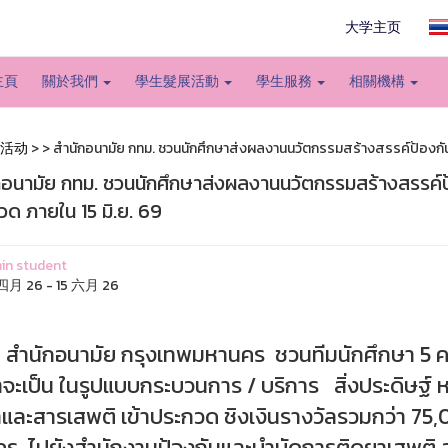
大学主页
主頁
關於我們
學生髮展活動
學生服務
相關機構
活动
>
> สำนักอนามัย กทม. ชวนนักศึกษาส่งผลงานนวัตกรรมสร้างสรรค์ป้องกัน
กอนามัย กทม. ชวนนักศึกษาส่งผลงานนวัตกรรมสร้างสรรค์ป
ด ภายใน 15 มิ.ย. 69
in student
四月 26 - 15 六月 26
สำนักอนามัย กรุงเทพมหานคร ชวนทีมนักศึกษา 5 
่าจะเป็น ในรูปแบบกระบวนการ / บริการ สิ่งประดิษฐ์ 
และสารเสพติ เข้าประกวด ชิงเงินรางวัลรวมกว่า 7
คร ไปยังสำนักงานป้องกันและบำบัดการติดยาเสพติ