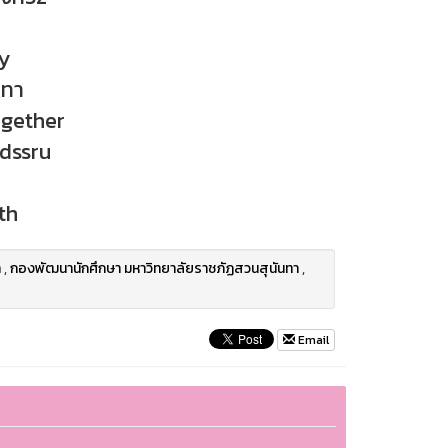
ty
นทา
gether
ddssru
th
า
,
กองพัฒนานักศึกษา มหาวิทยาลัยราชภัฏสวนสุนันทา
,
Email