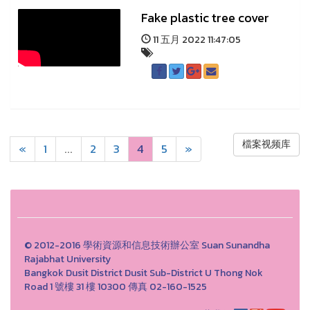
Fake plastic tree cover
11 五月 2022 11:47:05
檔案视频库
«
1
...
2
3
4
5
»
© 2012-2016 學術資源和信息技術辦公室 Suan Sunandha
Rajabhat University
Bangkok Dusit District Dusit Sub-District U Thong Nok
Road 1 號樓 31 樓 10300 傳真 02-160-1525