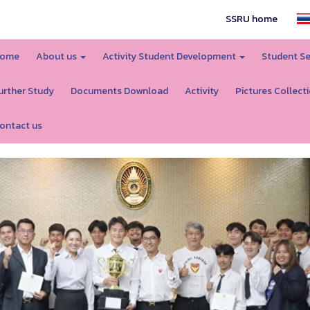
SSRU home
ome
About us
Activity Student Development
Student Se
urther Study
Documents Download
Activity
Pictures Collect
ontact us