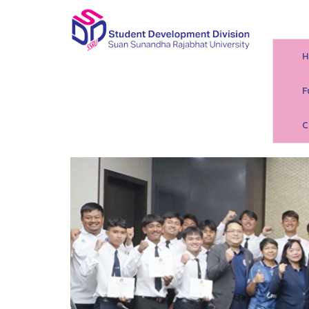
H
F
C