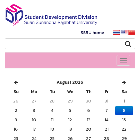
SSRU home
Toggle
navigati
August 2026
Su
Mo
Tu
We
Th
Fr
Sa
26
27
28
29
30
31
1
2
3
4
5
6
7
8
9
10
11
12
13
14
15
16
17
18
19
20
21
22
23
24
25
26
27
28
29