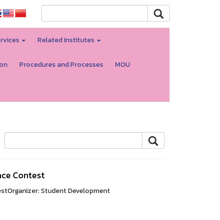
rvices
Related Institutes
ion
Procedures and Processes
MOU
nce Contest
stOrganizer: Student Development