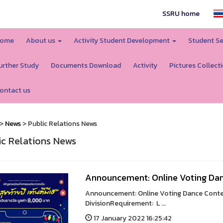
SSRU home
ome
About us
Activity Student Development
Student Se
urther Study
Documents Download
Activity
Pictures Collect
ontact us
>
News
> Public Relations News
ic Relations News
Announcement: Online Voting Da
Announcement: Online Voting Dance Conte
DivisionRequirement: L ...
17 January 2022 16:25:42