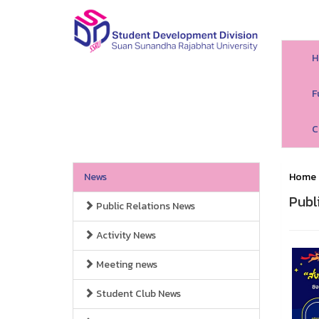
H
F
C
News
Home
Publ
Public Relations News
Activity News
Meeting news
Student Club News