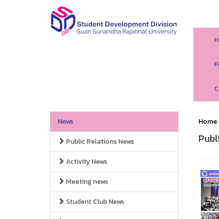
H
F
C
News
Home
Publ
Public Relations News
Activity News
Meeting news
Student Club News