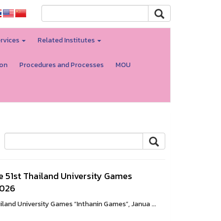
rvices
Related Institutes
ion
Procedures and Processes
MOU
e 51st Thailand University Games
2026
iland University Games “Inthanin Games”, Janua ...