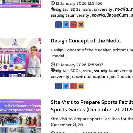
12 January 2026 12:54:56
digital
,
SDGs
,
ssru
,
university
,
กองพัฒนาน
ssrudigitaluniversity
,
กองพัฒน์สวนสุนันทา
,
ม
Design Concept of the Medal
Design Concept of the MedalMr. Athirat Cha
“medal ...
12 January 2026 12:56:07
digital
,
SDGs
,
ssru
,
ssrudigitaluniversity
university
,
กองพัฒน์สวนสุนันทา
,
มหาวิทยาลัย
Site Visit to Prepare Sports Faci
Sports Games (December 21, 202
Site Visit to Prepare Sports Facilities fo
(December 21, 20 ...