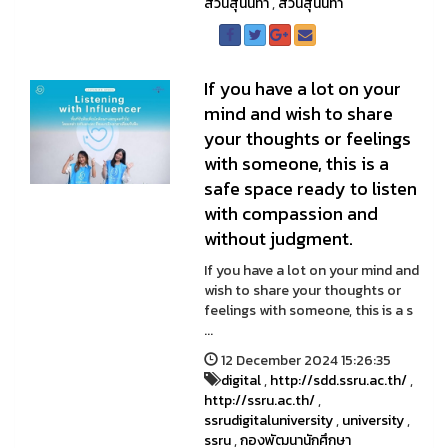
สวนสุนันทา
,
สวนสุนันทา
If you have a lot on your
mind and wish to share
your thoughts or feelings
with someone, this is a
safe space ready to listen
with compassion and
without judgment.
If you have a lot on your mind and
wish to share your thoughts or
feelings with someone, this is a s
...
12 December 2024 15:26:35
digital
,
http://sdd.ssru.ac.th/
,
http://ssru.ac.th/
,
ssrudigitaluniversity
,
university
,
ssru
,
กองพัฒนานักศึกษา