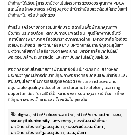
นักศึกษาได้เรียนรู้การปฏิบัติงานในโครงการด้วยวงจรคุณภาพ PDCA
และเพื่อสร้างความตระหนักรู้ปลูกจิตสำนึกรักษ์สิ่งแวดล้อมให้เกิดขึ้นแก่
นักศึกษาในเครือข่ายอีกด้วย
สำหรับ เครือข่ายกิจกรรมนักศึกษา 9 สถาบัน เพื่อพัฒนาคุณภาพ
บัณฑิต ประกอบด้วย สถาบันการบินพลเรือน ศูนย์ฝึกพาณิชย์นาวี
สถาบันการพยาบาลศรีสวรินทิรา สภากาชาดไทย มหาวิทยาลัยหัวเฉียว
เฉลิมพระเกียรติ มหาวิทยาลัยสยาม มหาวิทยาลัยราชภัฎสวนสุนันทา
มหาวิทยาลัยเทคโนโลยีราชมงคลพระนคร มหาวิทยาลัยเทคโนโลยี
พระจอมเกล้าพระนครเหนือ และสถาบันเทคโนโลยีภูมิแผ่นดิน
สอดคล้องกับเป้าหมายการพัฒนาที่ยั่งยืน เป้าหมายที่ 4: สร้างหลัก
ประกันว่าทุกคนมีการศึกษาที่มีคุณภาพอย่างครอบคลุมและเท่าเทียม และ
สนับสนุนโอกาสในการเรียนรู้ตลอดชีวิต (Ensure inclusive and
equitable quality education and promote lifelong learning
opportunities for all) มีเป้าหมายย่อยครอบคลุมการเข้าถึงการศึกษา
ที่มีคุณภาพของเด็กชายและเด็กหญิงในทุกระดับ
digital
,
http://sdd.ssru.ac.th/
,
http://ssru.ac.th/
,
ssru
,
ssrudigitaluniversity
,
university
,
กองพัฒนานักศึกษา
มหาวิทยาลัยราชภัฏสวนสุนันทา
,
กองพัฒน์สวนสุนันทา
,
มหาวิทยาลัยราชภัฏสวนสุนันทา
,
สวนสุนันทา