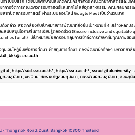
ันทา เป็นปีแรก โดยมีนักศึกษาในสังกัดคณะครุศาสตร์ คณะวิทยาศาสตร์และเ
ยาการจัดการคณะวิศวกรรมศาสตร์และเทคโนโลยีอุตสาหกรรม คณะศิลปกรรมศา
ัยสถาปัตยกรรมศาสตร์ ผ่านระบบออนไลน์ Google Meet เป็นจำนวนมาก
มดังกล่าว สอดคล้องกับเป้าหมายการพัฒนาที่ยั่งยืน เป้าหมายที่ 4: สร้างหลักปร
และสนับสนุนโอกาสในการเรียนรู้ตลอดชีวิต (Ensure inclusive and equitable
unities for all) มีเป้าหมายย่อยครอบคลุมการเข้าถึงการศึกษาที่มีคุณภาพของ
ทุนเงินให้กู้ยืมเพื่อการศึกษา ฝ่ายทุนการศึกษา กองพัฒนานักศึกษา มหาวิทย
stdl_bkk@ssru.ac.th
igital
,
http://sdd.ssru.ac.th/
,
http://ssru.ac.th/
,
ssrudigitaluniversity
,
ัฏสวนสุนันทา
,
มหาวิทยาลัยราชภัฏสวนสุนันทา
,
กองพัฒน์สวนสุนันทา
,
สวนสุนั
1 U-Thong nok Road, Dusit, Bangkok 10300 Thailand