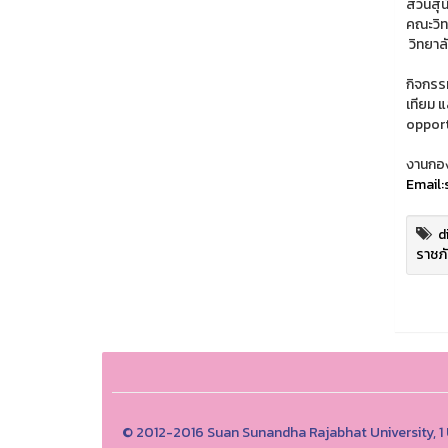
สวนสุน
คณะวิท
วิทยาล
กิจกรร
เทียม 
opport
งานกอง
Email:
d
ราชภ
© 2012-2016 Suan Sunandha Rajabhat University, 