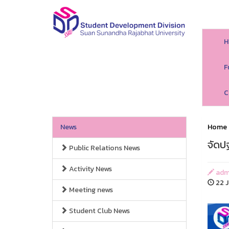
H
F
C
News
Home
จัดปฐ
Public Relations News
Activity News
adm
22 J
Meeting news
Student Club News