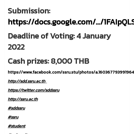
Submission:
https://docs.google.com/.../1FAIpQ
Deadline of Voting: 4 January
2022
Cash prizes: 8,000 THB
https://www.facebook.com/ssru.stu/photos/a.1603677939919
http://sdd.ssru.ac.th
https://twitter.com/sddssru
http://ssru.ac.th
#sddssru
#ssru
#student