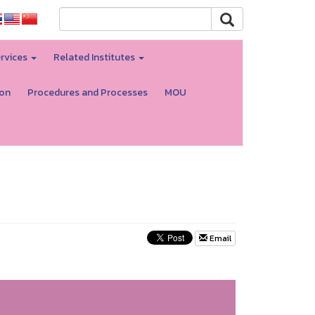
rvices
Related Institutes
ion
Procedures and Processes
MOU
Email