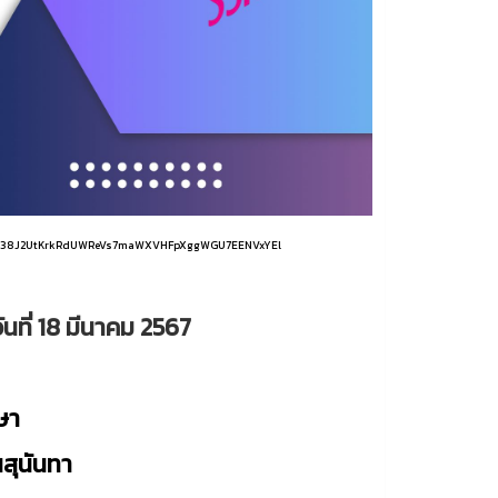
nvFj38J2UtKrkRdUWReVs7maWXVHFpXggWGU7EENVxYEl
ที่ 18 มีนาคม 2567
ษา
สุนันทา