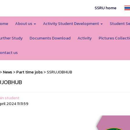
SSRU home
ome
About us
Activity Student Development
Student Se
urther Study
Documents Download
Activity
Pictures Collect
ontact us
>
News
>
Part time jobs
> SSRUJOBHUB
UJOBHUB
in student
ril 2024 11:11:59