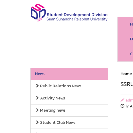
H
F
C
News
Home
SSR
Public Relations News
Activity News
adm
17 Ap
Meeting news
Student Club News