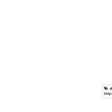
d
http: