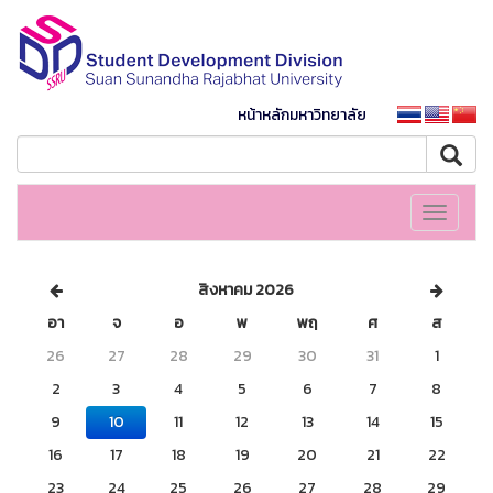
หน้าหลักมหาวิทยาลัย
Toggle
navigati
สิงหาคม 2026
อา
จ
อ
พ
พฤ
ศ
ส
26
27
28
29
30
31
1
2
3
4
5
6
7
8
9
10
11
12
13
14
15
16
17
18
19
20
21
22
23
24
25
26
27
28
29