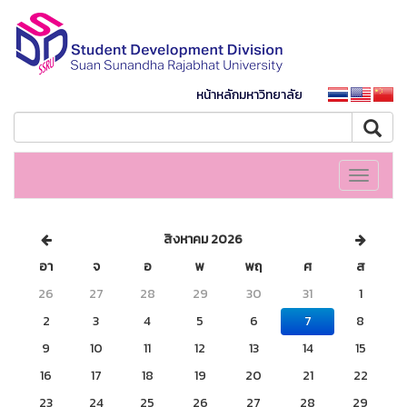
หน้าหลักมหาวิทยาลัย
Toggle
navigati
สิงหาคม 2026
อา
จ
อ
พ
พฤ
ศ
ส
26
27
28
29
30
31
1
2
3
4
5
6
7
8
9
10
11
12
13
14
15
16
17
18
19
20
21
22
23
24
25
26
27
28
29