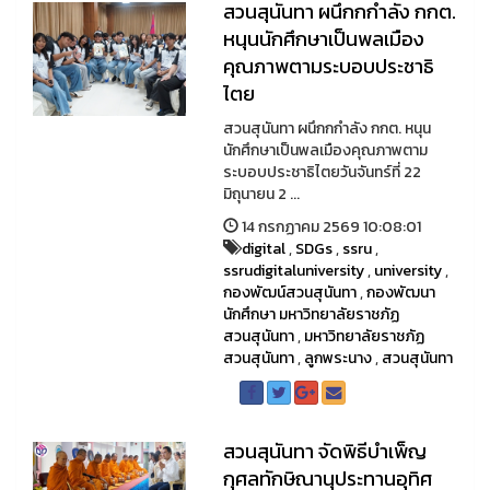
สวนสุนันทา ผนึกกกำลัง กกต.
หนุนนักศึกษาเป็นพลเมือง
คุณภาพตามระบอบประชาธิ
ไตย
สวนสุนันทา ผนึกกกำลัง กกต. หนุน
นักศึกษาเป็นพลเมืองคุณภาพตาม
ระบอบประชาธิไตยวันจันทร์ที่ 22
มิถุนายน 2 ...
14 กรกฏาคม 2569 10:08:01
digital
,
SDGs
,
ssru
,
ssrudigitaluniversity
,
university
,
กองพัฒน์สวนสุนันทา
,
กองพัฒนา
นักศึกษา มหาวิทยาลัยราชภัฏ
สวนสุนันทา
,
มหาวิทยาลัยราชภัฏ
สวนสุนันทา
,
ลูกพระนาง
,
สวนสุนันทา
สวนสุนันทา จัดพิธีบำเพ็ญ
กุศลทักษิณานุประทานอุทิศ