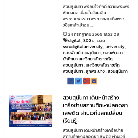
สวนสุนันทา พร้อมใจภักดิ์ ถวายพระพร
ชัยมงคล เนื่องในวันเฉลิม
พระชนมพรรษา พระบาทสมเด็จพระ
วชิรเกล้าเจ้าอย ...
24 กรกฏาคม 2569 13:53:09
digital
,
SDGs
,
ssru
,
ssrudigitaluniversity
,
university
,
กองพัฒน์สวนสุนันทา
,
กองพัฒนา
นักศึกษา มหาวิทยาลัยราชภัฏ
สวนสุนันทา
,
มหาวิทยาลัยราชภัฏ
สวนสุนันทา
,
ลูกพระนาง
,
สวนสุนันทา
สวนสุนันทา เดินหน้าสร้าง
เครือข่ายสถานศึกษาปลอดยา
เสพติด ผ่านเวทีแลกเปลี่ยน
เรียนรู้
สวนสุนันทา เดินหน้าสร้างเครือข่าย
สถานศึกษาปลอดยาเสพติด ผ่านเวที