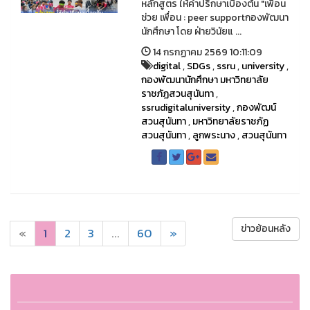
หลักสูตร ให้คำปรึกษาเบื้องต้น "เพื่อน
ช่วย เพื่อน : peer supportกองพัฒนา
นักศึกษา โดย ฝ่ายวินัยแ ...
14 กรกฏาคม 2569 10:11:09
digital
,
SDGs
,
ssru
,
university
,
กองพัฒนานักศึกษา มหาวิทยาลัย
ราชภัฏสวนสุนันทา
,
ssrudigitaluniversity
,
กองพัฒน์
สวนสุนันทา
,
มหาวิทยาลัยราชภัฏ
สวนสุนันทา
,
ลูกพระนาง
,
สวนสุนันทา
ข่าวย้อนหลัง
«
1
2
3
...
60
»