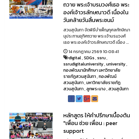
ถวาย พระเจ้าบรมวงศ์เธอ พระ
องค์เจ้าวรลักษณาวดี เนื่องใน
วันคล้ายวันสิ้นพระชนม์
สวนสุนันทา จัดพิธีบำเพ็ญกุศลทักษิณา
นุประทานอุทิศถวาย พระเจ้าบรมวงศ์
เธอ พระองค์เจ้าวรลักษณาวดี เนื่อง ...
14 กรกฏาคม 2569 10:08:41
digital
,
SDGs
,
ssru
,
ssrudigitaluniversity
,
university
,
กองพัฒนานักศึกษา มหาวิทยาลัย
ราชภัฏสวนสุนันทา
,
กองพัฒน์
สวนสุนันทา
,
มหาวิทยาลัยราชภัฏ
สวนสุนันทา
,
ลูกพระนาง
,
สวนสุนันทา
หลักสูตร ให้คำปรึกษาเบื้องต้น
"เพื่อน ช่วย เพื่อน : peer
support