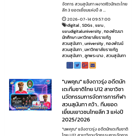
จัดการ สวนสุนันทา ผงาด!ซิวนักเตะไทย
ลีก 3 ยอดเยี่ยมแห่งปี ล ...
2026-07-14 09:57:00
digital
,
SDGs
,
ssru
,
ssrudigitaluniversity
,
กองพัฒนา
นักศึกษา มหาวิทยาลัยราชภัฏ
สวนสุนันทา
,
university
,
กองพัฒน์
สวนสุนันทา
,
มหาวิทยาลัยราชภัฏ
สวนสุนันทา
,
ลูกพระนาง
,
สวนสุนันทา
"นพคุณ" แข้งดาวรุ่ง อดีตนัก
เตะทีมชาติไทย U12 สาขาวิชา
นวัตกรรมการจัดการการกีฬา
สวนสุนันทา คว้า.. ทีมยอด
เยี่ยมเยาวชนไทยลีก 3 แห่งปี
2025/2026
"นพคุณ" แข้งดาวรุ่ง อดีตนักเตะทีมชาติ
ไทย U12 สาขาวิชานวัตกรรมการจัดการ