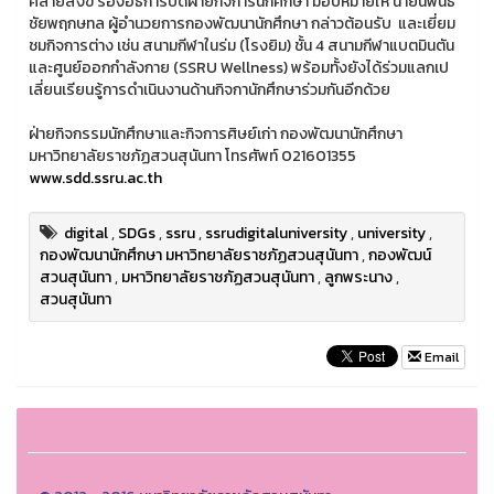
คล้ายสังข์ รองอธิการบดีฝ่ายกิจการนักศึกษา มอบหมายให้ นายนิพนธ์
ชัยพฤกษทล ผู้อำนวยการกองพัฒนานักศึกษา กล่าวต้อนรับ และเยี่ยม
ชมกิจการต่าง เช่น สนามกีฬาในร่ม (โรงยิม) ชั้น 4 สนามกีฬาแบตมินตัน
และศูนย์ออกกำลังกาย (SSRU Wellness) พร้อมทั้งยังได้ร่วมแลกเป
เลี่ยนเรียนรู้การดำเนินงานด้านกิจกานักศึกษาร่วมกันอีกด้วย
ฝ่ายกิจกรรมนักศึกษาและกิจการศิษย์เก่า กองพัฒนานักศึกษา
มหาวิทยาลัยราชภัฏสวนสุนันทา โทรศัพท์ 021601355
www.sdd.ssru.ac.th
digital
,
SDGs
,
ssru
,
ssrudigitaluniversity
,
university
,
กองพัฒนานักศึกษา มหาวิทยาลัยราชภัฏสวนสุนันทา
,
กองพัฒน์
สวนสุนันทา
,
มหาวิทยาลัยราชภัฏสวนสุนันทา
,
ลูกพระนาง
,
สวนสุนันทา
Email