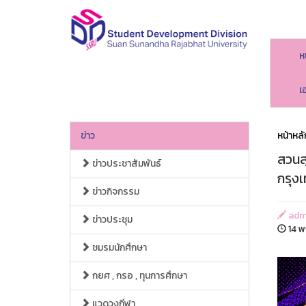
ห
เ
ข่าว
หน้าหลั
สวนส
ข่าวประชาสัมพันธ์
กรุง
ข่าวกิจกรรม
adm
ข่าวประชุม
14 พ
ชมรมนักศึกษา
กยศ , กรอ , ทุนการศึกษา
แวดวงกีฬา