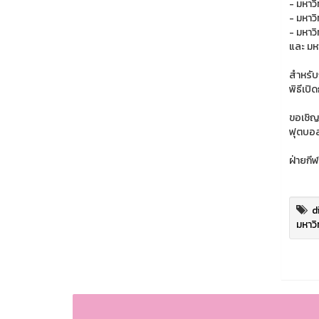
- มหาว
- มหาว
- มหาว
และ มห
สำหรับก
พิธีเปิ
ขอเชิญ
ฟุตบอล
ฝ่ายกี
d
มหาวิ