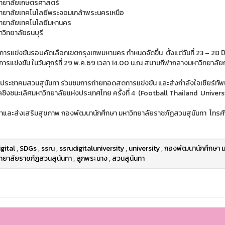
ิทยาลัยเกษตรศาสตร์
ิทยาลัยเทคโนโลยีพระจอมเกล้าพระนครเหนือ
ิทยาลัยเทคโนโลยีมหานคร
าวิทยาลัยธนบุรี
ารแข่งขันรอบคัดเลือกเขตกรุงเทพมหานคร กำหนดจัดขึ้น ตั้งแต่วันที่ 23 – 28 มิ
ดการแข่งขัน ในวันศุกร์ที่ 29 พ.ค.69 เวลา 14.00 น.ณ สนามกีฬากลางมหาวิทยาลัย
ประชาคมสวนสุนันทา ร่วมชมการถ่ายทอดสดการแข่งขัน และส่งกำลังใจเชียร์ทัพนั
ชิงชนะเลิศมหาวิทยาลัยแห่งประเทศไทย ครั้งที่ 4 (Football Thailand Univers
ฬาและส่งเสริมสุขภาพ กองพัฒนานักศึกษา มหาวิทยาลัยราชภัฏสวนสุนันทา โทรศ
igital
,
SDGs
,
ssru
,
ssrudigitaluniversity
,
university
,
กองพัฒนานักศึกษา ม
ทยาลัยราชภัฏสวนสุนันทา
,
ลูกพระนาง
,
สวนสุนันทา