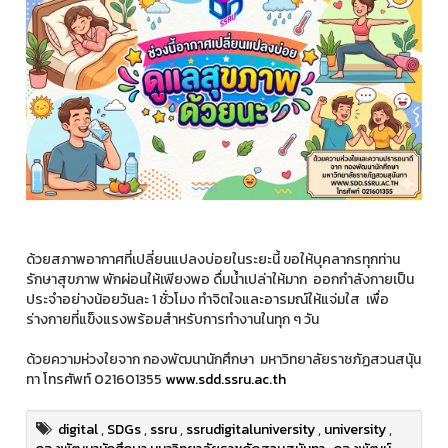
ด้วยสภาพอากาศที่เปลี่ยนแปลงบ่อยในระยะนี้ ขอให้บุคลากรทุกท่าน
รักษาสุขภาพ พักผ่อนให้เพียงพอ ดื่มน้ำเปล่าให้มาก ออกกำลังกายเป็น
ประจำอย่างน้อยวันละ 1 ชั่วโมง ทำจิตใจและอารมณ์ให้แจ่มใส เพื่อ
ร่างกายที่แข็งแรงพร้อมสำหรับการทำงานในทุก ๆ วัน
ด้วยความห่วงใยจาก กองพัฒนานักศึกษา มหาวิทยาลัยราชภัฏสวนสนุัน
ทา โทรศัพท์ 021601355
www.sdd.ssru.ac.th
digital
,
SDGs
,
ssru
,
ssrudigitaluniversity
,
university
,