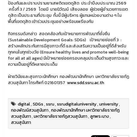
ป้องกันและปราบปรามยาเสพติดเขตดุสิต ประจำปีงบประมาณ 2569
ครั้งที่ 3 / 2569 โดยมี นายนิวัฒน์ เสียงลอย ผู้ช่วยผู้อำนวยการเขต
ดุสิต เป็นประธานที่ประชุม ทั้งนี้ มีผู้บริหาร ผู้แทนหน่วยงานต่าง ๆ ใน
พื้นที่เขตดุสิต เข้าร่วมประชุมอย่างพร้อมเพรียงกัน
กิจกรรมดังกล่าว สอดคล้องกับเป้าหมายการพัฒนาที่ยั่งยืน
(Sustainable Development Goals: SDGs) เป้าหมายย่อยที่ 3 :
สร้างหลักประกันการมีสุขภาวะที่ดี และส่งเสริมความเป็นอยู่ที่ดีสำหรับ
ทุกคนในทุกช่วงวัย (Ensure healthy lives and promote well-being
for all at all ages) มีเป้าหมายย่อยครอบคลุมประเด็นด้านสุขภาวะและ
ความเป็นอยู่ที่ดีหลายประเด็น
ฝ่ายวินัยและสุขภาวะนักศึกษา กองพัฒนานักศึกษา มหาวิทยาลัยราชภัฏ
สวนสุนันทา โทรศัพท์ 021601357
www.sdd.ssru.ac.th
digital
,
SDGs
,
ssru
,
ssrudigitaluniversity
,
university
,
กองพัฒน์สวนสุนันทา
,
กองพัฒนานักศึกษา มหาวิทยาลัยราชภัฏ
สวนสุนันทา
,
มหาวิทยาลัยราชภัฏสวนสุนันทา
,
ลูกพระนาง
,
สวนสุนันทา