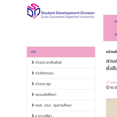
ห
เ
ข่าว
หน้าหลั
สวนสุ
ข่าวประชาสัมพันธ์
ยั่งยื
ข่าวกิจกรรม
adm
ข่าวประชุม
10 ม
ชมรมนักศึกษา
กยศ , กรอ , ทุนการศึกษา
แวดวงกีฬา