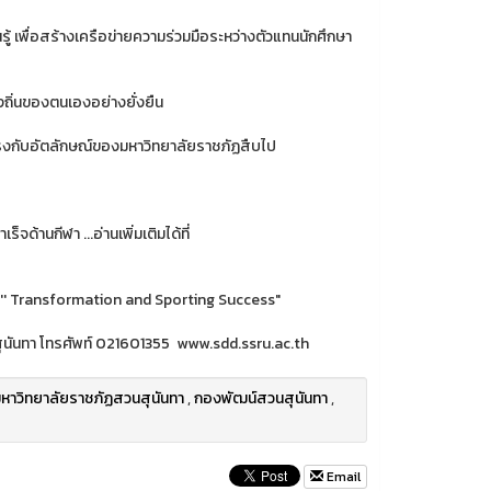
ยนรู้ เพื่อสร้างเครือข่ายความร่วมมือระหว่างตัวแทนนักศึกษา
ถิ่นของตนเองอย่างยั่งยืน
 ตรงกับอัตลักษณ์ของมหาวิทยาลัยราชภัฏสืบไป
ด้านกีฬา ...อ่านเพิ่มเติมได้ที่
'''' Transformation and Sporting Success"
ุนันทา โทรศัพท์ 021601355 www.sdd.ssru.ac.th
หาวิทยาลัยราชภัฏสวนสุนันทา
,
กองพัฒน์สวนสุนันทา
,
Email