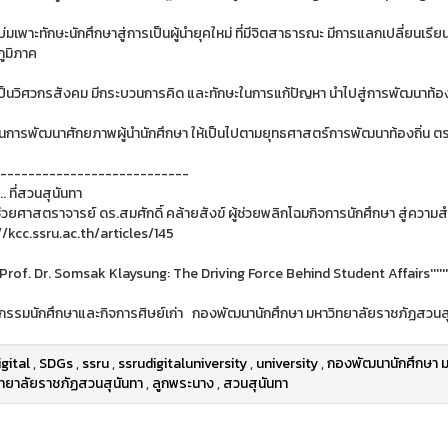
น บ่มเพาะทักษะนักศึกษาสู่การเป็นผู้นำยุคใหม่ ที่มีจิตสาธารณะ มีการแลกเปลี่ยนเรี
ภูมิภาค
เป็นวิศวกรสังคม มีกระบวนการคิด และทักษะในการแก้ปัญหา นำไปสู่การพัฒนาท้อง
้ เป็นการพัฒนาศักยภาพผู้นำนักศึกษา ให้เป็นไปตามยุทธศาสตร์การพัฒนาท้องถิ่น
---------------------------
.. ที่สวนสุนันทา
ช่วยศาสตราจารย์ ดร.สมศักดิ์ คล้ายสังข์ ผู้ช่วยพลิกโฉมกิจการนักศึกษา สู่ความสำเร็จ
//kcc.ssru.ac.th/articles/145
 Prof. Dr. Somsak Klaysung: The Driving Force Behind Student Affairs''''
จกรรมนักศึกษาและกิจการศิษย์เก่า กองพัฒนานักศึกษา มหาวิทยาลัยราชภัฏสวนส
igital
,
SDGs
,
ssru
,
ssrudigitaluniversity
,
university
,
กองพัฒนานักศึกษา ม
ทยาลัยราชภัฏสวนสุนันทา
,
ลูกพระนาง
,
สวนสุนันทา