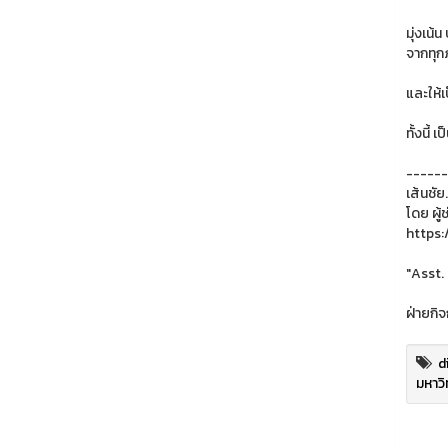
มุ่งเน้
จากทุก
และให้
ทั้งนี
------
เส้นชัย.
โดย ผู้
https:
"Asst.
ฝ่ายกิ
d
มหาวิ