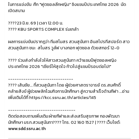
ในการแข่งขัน ศึก "ฟุตซอลลีกหญิง" ชิงแชมป์ประเทศไทย 2026 นัด
เปิดสนาม
????23 มิ.ย. 69 | เวลา 12.00 น.
????️ KBU SPORTS COMPLEX ร่มเกล้า
ผลการแข่งขันปรากฏว่า ทีมสโมสร สวนสุนันทา อินสไปรทีสปอร์ต สาว
สวนสุนันทา ชนะ สโมสร วูล์ฟ บางกอก ฟุตซอล ด้วยสกอร์ 12-0
???? ร่วมส่งกำลังใจให้สาวสวนสุนันทา คว้าแชมป์ฟุตซอลหญิง
ประเทศไทย 2026 "เชียร์ให้สุดใจ ก้าวไปสู่แชมป์รอบต่อไป!"
------------------------------
???? เส้นชัย... ที่สวนสุนันทา โดย ผู้ช่วยศาสตราจารย์ ดร.สมศักดิ์
คล้ายสังข์ ผู้ช่วยพลิกโฉมกิจการนักศึกษา สู่ความสำเร็จด้านกีฬา ...อ่าน
เพิ่มเติมได้ที่ https://kcc.ssru.ac.th/articles/145
-------------------------------
ติดต่อสอบถามเพิ่มเติม:ฝ่ายกีฬาและส่งเสริมสุขภาพ กองพัฒนา
นักศึกษา มรภ.สวนสุนันทา???? โทร. 02 160 1527 | ???? เว็บไซต์:
www.sdd.ssru.ac.th