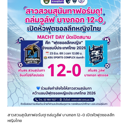
สาวสวนสุนันทาฟอร์มดุ! ถล่มวูล์ฟ บางกอก 12-0 เปิดหัวฟุตซอลลีก
หญิงไทย