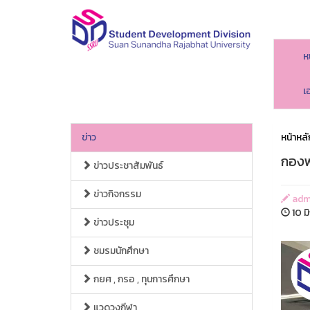
ห
เ
ข่าว
หน้าหลั
กองพั
ข่าวประชาสัมพันธ์
ข่าวกิจกรรม
adm
10 ม
ข่าวประชุม
ชมรมนักศึกษา
กยศ , กรอ , ทุนการศึกษา
แวดวงกีฬา