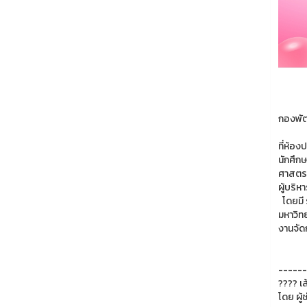
กองพัฒ
ที่ห้อ
นักศึก
ศาสตราจ
ผู้บริ
โดยมี 
มหาวิท
งานจัด
------
???? เส
โดย ผู้