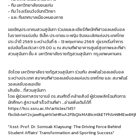
- ทีม มหาวิทยาลัยขอนแก่น
- ทีม โรงเรียนวังจันทร์วิทยา
- และ ทีมเทศบาลเมืองหนองคาย
ขอเชิญประชาคมสวนสุนันทา ร่วมชมและเชียร์ทัพนักกีฬาวอลเลย์บอล
ในรายการแข่งขัน ซีเล็ค ประชาชน ข หญิง ชิงชนะเลิศแห่งประเทศไทย
ประจำปี 2569 ระหว่างวันที่ 6 - 13 พฤษภาคม 2569 คู่แรกเริ่มทำการ
แข่งขันตั้งแต่เวลา 09.00 น. ณ สนามกีฬาอาคารศูนย์สุขภาพและกีฬา
สวนสุนันทา ชั้น 4 มหาวิทยาลัยราชภัฏสวนสุนันทา กรุงเทพมหานคร
จัดโดย มหาวิทยาลัยราชภัฏสวนสุนันทา ร่วมกับ สหพันธ์วอลเลย์บอล
ระหว่างประเทศ สมาคมกีฬาวอลเลย์บอลแห่งประเทศไทย และ สมาพันธ์
วอลเลย์บอลเอเชีย
เส้นชัย... ที่สวนสุนันทา
โดย ผู้ช่วยศาสตราจารย์ ดร.สมศักดิ์ คล้ายสังข์ ผู้ช่วยพลิกโฉมกิจการ
นักศึกษา สู่ความสำเร็จด้านกีฬา ...อ่านเพิ่มเติมได้ที่
https://kcc.ssru.ac.th/articles/145?
fbclid=IwY2xjawRqaHVleHRuA2FlbQIxMABicmlkETFhSnNIMEw
"Asst. Prof. Dr. Somsak Klaysung: The Driving Force Behind
Student Affairs' Transformation and Sporting Success"