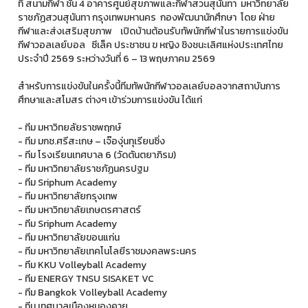
ที่ สนามกีฬา ชั้น 4 อาคารศูนย์สุขภาพและกีฬาสวนสุนันทา มหาวิทยาลัย
ราชภัฏสวนสุนันทา กรุงเทพมหานคร กองพัฒนานักศึกษา โดย ฝ่าย
กีฬาและส่งเสริมสุขภาพ เปิดบ้านต้อนรับทัพนักกีฬาในรายการแข่งขัน
กีฬาวอลเลย์บอล ซีเล็ค ประชาชน ข หญิง ชิงชนะเลิศแห่งประเทศไทย
ประจำปี 2569 ระหว่างวันที่ 6 – 13 พฤษภาคม 2569
สำหรับการแข่งขันในครั้งนี้ทีมทัพนักกีฬาวอลเลย์บอลจากสถาบันการ
ศึกษาและสโมสร ต่างๆ เข้าร่วมการแข่งขัน ได้แก่
- ทีม มหาวิทยลัยราชพฤกษ์
- ทีม มกช.ศรีสะเกษ – เจ๊องุ่นทุเรียนซิ่ง
- ทีม โรงเรียนเทศบาล 6 (วัดตันตยาภิรม)
- ทีม มหาวิทยาลัยราชภัฏนครปฐม
- ทีม Sriphum Academy
- ทีม มหาวิทยาลัยกรุงเทพ
- ทีม มหาวิทยาลัยเกษตรศาสตร์
- ทีม Sriphum Academy
- ทีม มหาวิทยาลัยขอนแก่น
- ทีม มหาวิทยาลัยเทคโนโลยีราชมงคลพระนคร
- ทีม KKU Volleyball Academy
- ทีม ENERGY TNSU SISAKET VC
- ทีม Bangkok Volleyball Academy
- ทีม เทศบาลเมืองหนองคาย