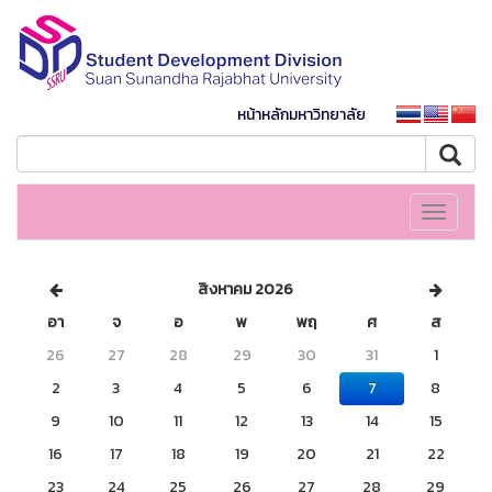
หน้าหลักมหาวิทยาลัย
Toggle
navigati
สิงหาคม 2026
อา
จ
อ
พ
พฤ
ศ
ส
26
27
28
29
30
31
1
2
3
4
5
6
7
8
9
10
11
12
13
14
15
16
17
18
19
20
21
22
23
24
25
26
27
28
29