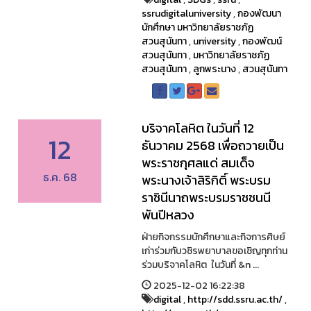
ssrudigitaluniversity
,
กองพัฒนา
นักศึกษา มหาวิทยาลัยราชภัฏ
สวนสุนันทา
,
university
,
กองพัฒน์
สวนสุนันทา
,
มหาวิทยาลัยราชภัฏ
สวนสุนันทา
,
ลูกพระนาง
,
สวนสุนันทา
บริจาคโลหิต ในวันที่ 12
12
ธันวาคม 2568 เพื่อถวายเป็น
พระราชกุศลแด่ สมเด็จ
ธ.ค. 68
พระนางเจ้าสิริกิติ์ พระบรม
ราชินีนาถพระบรมราชชนนี
พันปีหลวง
ฝ่ายกิจกรรมนักศึกษาและกิจการศิษย์
เก่าร่วมกับวชิรพยาบาลขอเชิญทุกท่าน
ร่วมบริจาคโลหิต ในวันที่ &n ...
2025-12-02 16:22:38
digital
,
http://sdd.ssru.ac.th/
,