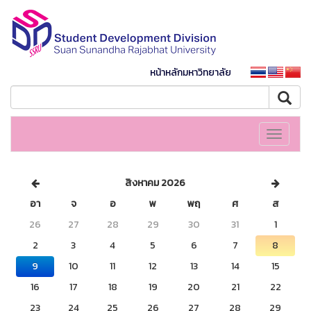
หน้าหลักมหาวิทยาลัย
Toggle
navigati
สิงหาคม 2026
อา
จ
อ
พ
พฤ
ศ
ส
26
27
28
29
30
31
1
2
3
4
5
6
7
8
9
10
11
12
13
14
15
16
17
18
19
20
21
22
23
24
25
26
27
28
29