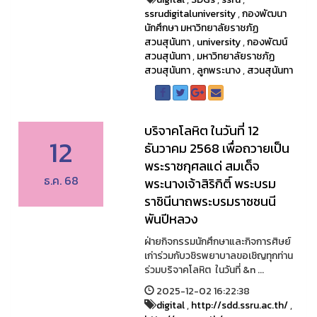
ssrudigitaluniversity
,
กองพัฒนา
นักศึกษา มหาวิทยาลัยราชภัฏ
สวนสุนันทา
,
university
,
กองพัฒน์
สวนสุนันทา
,
มหาวิทยาลัยราชภัฏ
สวนสุนันทา
,
ลูกพระนาง
,
สวนสุนันทา
บริจาคโลหิต ในวันที่ 12
12
ธันวาคม 2568 เพื่อถวายเป็น
พระราชกุศลแด่ สมเด็จ
ธ.ค. 68
พระนางเจ้าสิริกิติ์ พระบรม
ราชินีนาถพระบรมราชชนนี
พันปีหลวง
ฝ่ายกิจกรรมนักศึกษาและกิจการศิษย์
เก่าร่วมกับวชิรพยาบาลขอเชิญทุกท่าน
ร่วมบริจาคโลหิต ในวันที่ &n ...
2025-12-02 16:22:38
digital
,
http://sdd.ssru.ac.th/
,