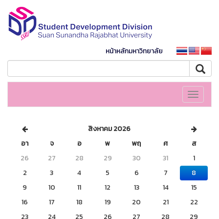
หน้าหลักมหาวิทยาลัย
Toggle
navigati
สิงหาคม 2026
อา
จ
อ
พ
พฤ
ศ
ส
26
27
28
29
30
31
1
2
3
4
5
6
7
8
9
10
11
12
13
14
15
16
17
18
19
20
21
22
23
24
25
26
27
28
29