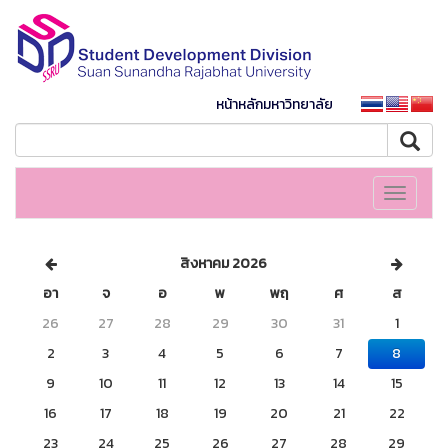
หน้าหลักมหาวิทยาลัย
Toggle
navigati
สิงหาคม 2026
อา
จ
อ
พ
พฤ
ศ
ส
26
27
28
29
30
31
1
2
3
4
5
6
7
8
9
10
11
12
13
14
15
16
17
18
19
20
21
22
23
24
25
26
27
28
29