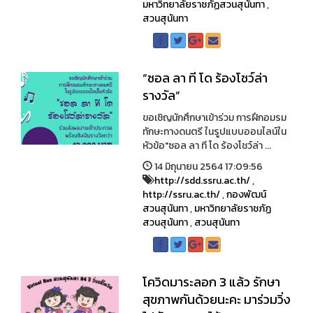
มหาวิทยาลัยราชภัฏสวนสุนันทา
,
สวนสุนันทา
“ซอล ลา ที โด ร้องโชว์ล่า
รางวัล”
ขอเชิญนักศึกษาเข้าร่วม การฝึกอมรม
ทักษะทางดนตรี ในรูปแบบออนไลน์ใน
หัวข้อ"ซอล ลา ที โด ร้องโชว์ล่า ...
14 มิถุนายน 2564 17:09:56
http://sdd.ssru.ac.th/
,
http://ssru.ac.th/
,
กองพัฒน์
สวนสุนันทา
,
มหาวิทยาลัยราชภัฏ
สวนสุนันทา
,
สวนสุนันทา
โควิดมาระลอก 3 แล้ว รักษา
สุขภาพกันด้วยนะคะ มาร่วมวิ่ง