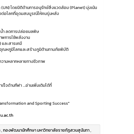
) โดยมิติด้านการอนุรักษ์สิ่งแวดล้อม (Planet) มุ่งเน้น
ต่อโลกที่อุดมสมบูรณ์ให้คนรุ่นหลัง
าพน้ำ ลดการปล่อยมลพิษ
ิภาพการใช้พลังงาน
) และสารเคมี
ณหภูมิโลกและสร้างภูมิต้านทานภัยพิบัติ
กษาความหลากหลายทางชีวภาพ
ด้านกีฬา ...อ่านเพิ่มเติมได้ที่
Transformation and Sporting Success"
u.ac.th
า
,
กองพัฒนานักศึกษา มหาวิทยาลัยราชภัฏสวนสุนันทา
,