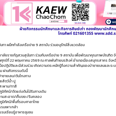
นทา ผนึกกำลังเครือข่าย 9 สถาบัน ร่วมอนุรักษ์สิ่งแวดล้อม
ยาลัยราชภัฏสวนสุนันทา ร่วมกับเครือข่าย 9 สถาบัน เพื่อพัฒนาคุณภาพบัณฑิต จั
ันศุกร์ที่ 22 พฤษภาคม 2569 ณ ศาลพันท้ายนรสิงห์ อำเภอเมืองสมุทรสาคร จังหว
ือปฏิบัติและมีส่วนร่วม เกิดความตระหนักรู้ถึงความสำคัญของป่าชายเลนและระบบนิ
 ผ่านกิจกรรมดังนี้
กป่าชายเลน/ต้นโกงกาง
ยสัตว์น้ำ ปู
มสะพาน/ทาสี
ภูมิทัศน์/ตัดแต่งต้นไม้ริมทางเดิน
วามสะอาด/เก็บขยะ/ริมคลอง
ภูมิทัศน์/พื้นที่รอบศาลาไทย
กรรมเพาะกล้า
รรมเรียนรู้อาหารชุมชน