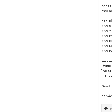
กิจกรร
การแก้
กรอบเป้
SDG 6 
SDG 7 
SDG 12
SDG 13
SDG 14
SDG 15
------
เส้นชัย.
โดย ผู้
https:
"Asst.
กองพัฒ
d