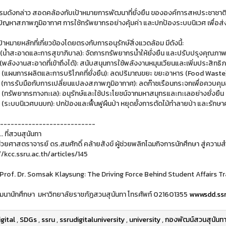
รมดังกล่าว สอดคล้องกับเป้าหมายการพัฒนาที่ยั่งยืน ขององค์การสหประชาชาติ (UN
ปัญหาสภาพภูมิอากาศ การใช้ทรัพยากรอย่างคุ้มค่า และปกป้องระบบนิเวศ เพื่อส่ง
าหมายหลักที่เกี่ยวข้องโดยตรงกับการอนุรักษ์สิ่งแวดล้อม มีดังนี้:
(น้ำสะอาดและการสุขาภิบาล): จัดการทรัพยากรน้ำให้ยั่งยืน และปรับปรุงคุณภ
(พลังงานสะอาดที่เข้าถึงได้): สนับสนุนการใช้พลังงานหมุนเวียนและเพิ่มประสิทธ
 (แผนการผลิตและการบริโภคที่ยั่งยืน): ลดปริมาณขยะ ขยะอาหาร (Food Waste
 (การรับมือกับการเปลี่ยนแปลงสภาพภูมิอากาศ): ลดก๊าซเรือนกระจกเพื่อควบคุมอุ
 (ทรัพยากรทางทะเล): อนุรักษ์และใช้ประโยชน์จากมหาสมุทรและทะเลอย่างยั่งยืน
 (ระบบนิเวศบนบก): ปกป้องและฟื้นฟูผืนป่า หยุดยั้งการตัดไม้ทำลายป่า และรั
---------------------------
.. ที่สวนสุนันทา
ช่วยศาสตราจารย์ ดร.สมศักดิ์ คล้ายสังข์ ผู้ช่วยพลิกโฉมกิจการนักศึกษา สู่ความสำเร็จ
//kcc.ssru.ac.th/articles/145
 Prof. Dr. Somsak Klaysung: The Driving Force Behind Student Affairs 
นานักศึกษา มหาวิทยาลัยราชภัฏสวนสุนันทา โทรศัพท์ 021601355
wwwsdd.ssr
igital
,
SDGs
,
ssru
,
ssrudigitaluniversity
,
university
,
กองพัฒน์สวนสุนันท