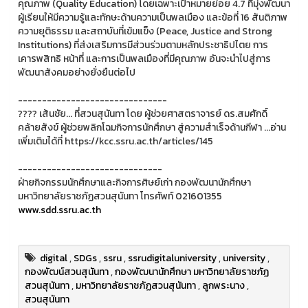
คุณภาพ (Quality Education) โดยเฉพาะเป้าหมายย่อย 4.7 ที่มุ่งพัฒนา
ผู้เรียนให้มีความรู้และทักษะด้านความเป็นพลเมือง และข้อที่ 16 สันติภาพ
ความยุติธรรม และสถาบันที่เข้มแข็ง (Peace, Justice and Strong
Institutions) ที่ส่งเสริมการมีส่วนร่วมตามหลักประชาธิปไตย การ
เคารพสิทธิ หน้าที่ และการเป็นพลเมืองที่มีคุณภาพ อันจะนำไปสู่การ
พัฒนาสังคมอย่างยั่งยืนต่อไป
-------------------------------
???? เส้นชัย... ที่สวนสุนันทา โดย ผู้ช่วยศาสตราจารย์ ดร.สมศักดิ์
คล้ายสังข์ ผู้ช่วยพลิกโฉมกิจการนักศึกษา สู่ความสำเร็จด้านกีฬา ...อ่าน
เพิ่มเติมได้ที่ https://kcc.ssru.ac.th/articles/145
------------------------------
ฝ่ายกิจกรรมนักศึกษาและกิจการศิษย์เก่า กองพัฒนานักศึกษา
มหาวิทยาลัยราชภัฏสวนสุนันทา โทรศัพท์ 021601355
www.sdd.ssru.ac.th
digital
,
SDGs
,
ssru
,
ssrudigitaluniversity
,
university
,
กองพัฒน์สวนสุนันทา
,
กองพัฒนานักศึกษา มหาวิทยาลัยราชภัฏ
สวนสุนันทา
,
มหาวิทยาลัยราชภัฏสวนสุนันทา
,
ลูกพระนาง
,
สวนสุนันทา