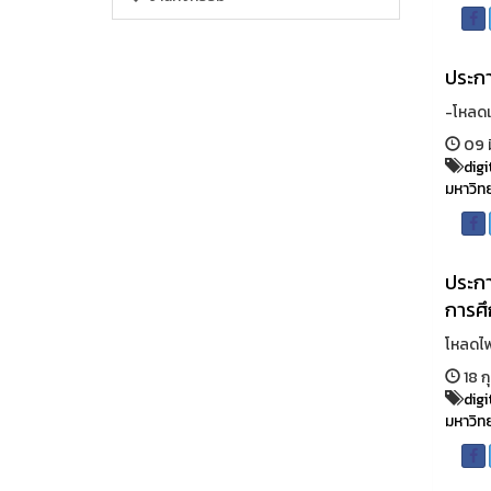
ประกา
-โหลดเ
09 ม
digi
มหาวิท
ประกา
การศ
โหลดไฟล
18 ก
digi
มหาวิท