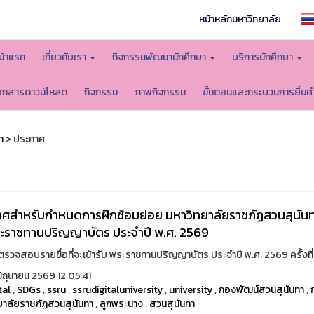
หน้าหลักมหาวิทยาลัย
น้าแรก
เกี่ยวกับเรา
กิจกรรมพัฒนานักศึกษา
บริการนักศึกษา
อกสารดาวน์โหลด
กิจกรรม
ภาพกิจกรรม
ขั้นตอนและกระบวนการยื่นค
ก
> ประกาศ
ศสำหรับกำหนดการฝึกซ้อมย่อย มหาวิทยาลัยราชภัฏสวนสุนันท
ะราชทานปริญญาบัตร ประจำปี พ.ศ. 2569
รวจสอบรายชื่อที่จะเข้ารับ พระราชทานปริญญาบัตร ประจำปี พ.ศ. 2569 ครั้งที่ 2ได
ิถุนายน 2569 12:05:41
tal
,
SDGs
,
ssru
,
ssrudigitaluniversity
,
university
,
กองพัฒน์สวนสุนันทา
,
ยาลัยราชภัฏสวนสุนันทา
,
ลูกพระนาง
,
สวนสุนันทา