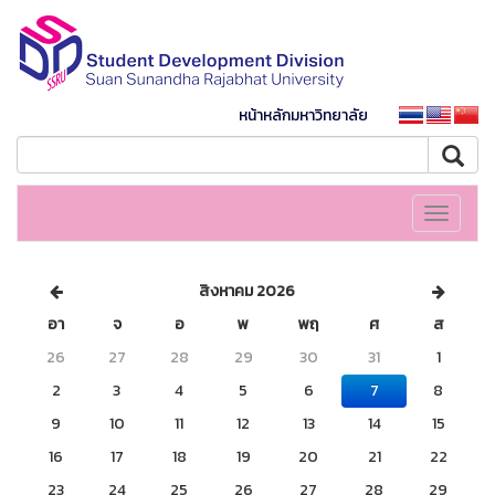
หน้าหลักมหาวิทยาลัย
Toggle
navigati
สิงหาคม 2026
อา
จ
อ
พ
พฤ
ศ
ส
26
27
28
29
30
31
1
2
3
4
5
6
7
8
9
10
11
12
13
14
15
16
17
18
19
20
21
22
23
24
25
26
27
28
29