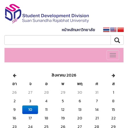
หน้าหลักมหาวิทยาลัย
Toggle
navigati
สิงหาคม 2026
อา
จ
อ
พ
พฤ
ศ
ส
26
27
28
29
30
31
1
2
3
4
5
6
7
8
9
10
11
12
13
14
15
16
17
18
19
20
21
22
23
24
25
26
27
28
29