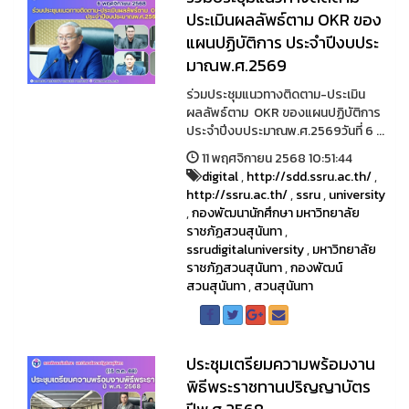
ประเมินผลลัพธ์ตาม OKR ของ
แผนปฏิบัติการ ประจำปีงบประ
มาณพ.ศ.2569
ร่วมประชุมแนวทางติดตาม-ประเมิน
ผลลัพธ์ตาม OKR ของแผนปฏิบัติการ
ประจำปีงบประมาณพ.ศ.2569วันที่ 6 ...
11 พฤศจิกายน 2568 10:51:44
digital
,
http://sdd.ssru.ac.th/
,
http://ssru.ac.th/
,
ssru
,
university
,
กองพัฒนานักศึกษา มหาวิทยาลัย
ราชภัฏสวนสุนันทา
,
ssrudigitaluniversity
,
มหาวิทยาลัย
ราชภัฏสวนสุนันทา
,
กองพัฒน์
สวนสุนันทา
,
สวนสุนันทา
ประชุมเตรียมความพร้อมงาน
พิธีพระราชทานปริญญาบัตร