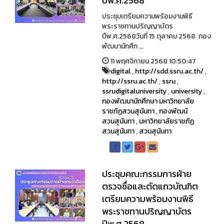
ปีพ.ศ.2568
ประชุมเตรียมความพร้อมงานพิธี
พระราชทานปริญญาบัตร
ปีพ.ศ.2568วันที่ 15 ตุลาคม 2568 กอง
พัฒนานักศึก ...
11 พฤศจิกายน 2568 10:50:47
digital
,
http://sdd.ssru.ac.th/
,
http://ssru.ac.th/
,
ssru
,
ssrudigitaluniversity
,
university
,
กองพัฒนานักศึกษา มหาวิทยาลัย
ราชภัฏสวนสุนันทา
,
กองพัฒน์
สวนสุนันทา
,
มหาวิทยาลัยราชภัฏ
สวนสุนันทา
,
สวนสุนันทา
ประชุมคณะกรรมการฝ่าย
ตรวจชื่อและตัดแถวบัณฑิต
เตรียมความพร้อมงานพิธี
พระราชทานปริญญาบัตร
ปีพ.ศ.2568