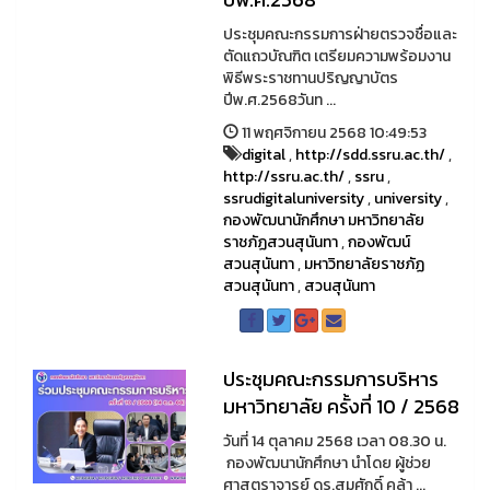
ประชุมคณะกรรมการฝ่ายตรวจชื่อและ
ตัดแถวบัณฑิต เตรียมความพร้อมงาน
พิธีพระราชทานปริญญาบัตร
ปีพ.ศ.2568วันท ...
11 พฤศจิกายน 2568 10:49:53
digital
,
http://sdd.ssru.ac.th/
,
http://ssru.ac.th/
,
ssru
,
ssrudigitaluniversity
,
university
,
กองพัฒนานักศึกษา มหาวิทยาลัย
ราชภัฏสวนสุนันทา
,
กองพัฒน์
สวนสุนันทา
,
มหาวิทยาลัยราชภัฏ
สวนสุนันทา
,
สวนสุนันทา
ประชุมคณะกรรมการบริหาร
มหาวิทยาลัย ครั้งที่ 10 / 2568
วันที่ 14 ตุลาคม 2568 เวลา 08.30 น.
กองพัฒนานักศึกษา นำโดย ผู้ช่วย
ศาสตราจารย์ ดร.สมศักดิ์ คล้า ...