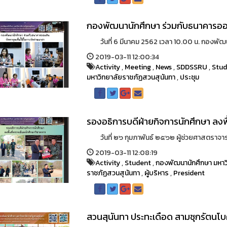
กองพัฒนานักศึกษา ร่วมกับธนาคารออมส
วันที่ 6 มีนาคม 2562 เวลา 10.00 น. กองพัฒนาน
2019-03-11 12:00:34
Activity
,
Meeting
,
News
,
SDDSSRU
,
Stu
มหาวิทยาลัยราชภัฏสวนสุนันทา
,
ประชุม
รองอธิการบดีฝ่ายกิจการนักศึกษา ลงพื
วันที่ ๒๖ กุมภาพันธ์ ๒๕๖๒ ผู้ช่วยศาสตราจารย์ 
2019-03-11 12:08:19
Activity
,
Student
,
กองพัฒนานักศึกษา มหาว
ราชภัฏสวนสุนันทา
,
ผู้บริหาร
,
President
สวนสุนันทา ประทะเดือด สามชุกรัตนโบค