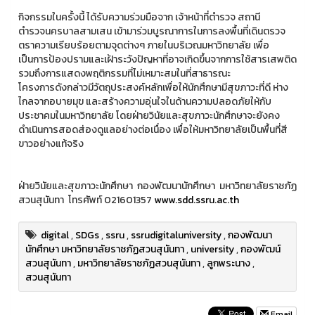
กิจกรรมในครั้งนี้ ได้รับความร่วมมือจาก เจ้าหน้าที่ตำรวจ สถานี
ตำรวจนครบาลสามเสน เข้ามาร่วมบูรณาการในการลงพื้นที่เดินตรวจ
ตราความเรียบร้อยตามจุดต่างๆ ภายในบริเวณมหาวิทยาลัย เพื่อ
เป็นการป้องปรามและเฝ้าระวังปัญหาที่อาจเกิดขึ้นจากการใช้สารเสพติด
รวมถึงการแสดงพฤติกรรมที่ไม่เหมาะสมในที่สาธารณะ
โครงการดังกล่าวมีวัตถุประสงค์หลักเพื่อให้นักศึกษามีสุขภาวะที่ดี ห่าง
ไกลจากอบายมุข และสร้างความอุ่นใจในด้านความปลอดภัยให้กับ
ประชาคมในมหาวิทยาลัย โดยฝ่ายวินัยและสุขภาวะนักศึกษาจะยังคง
ดำเนินการสอดส่องดูแลอย่างต่อเนื่อง เพื่อให้มหาวิทยาลัยเป็นพื้นที่สี
ขาวอย่างแท้จริง
ฝ่ายวินัยและสุขภาวะนักศึกษา กองพัฒนานักศึกษา มหาวิทยาลัยราชภัฏ
สวนสุนันทา โทรศัพท์ 021601357
www.sdd.ssru.ac.th
digital
,
SDGs
,
ssru
,
ssrudigitaluniversity
,
กองพัฒนา
นักศึกษา มหาวิทยาลัยราชภัฏสวนสุนันทา
,
university
,
กองพัฒน์
สวนสุนันทา
,
มหาวิทยาลัยราชภัฏสวนสุนันทา
,
ลูกพระนาง
,
สวนสุนันทา
Email