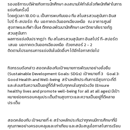
รองอธิการบดีฝ่ายกิจการนักศึกษา ลงสนามให้กำลังใจทัพนักกีฬาในการ
แข่งกันครั้งนี้
โดยคู่เวลา 18.00 น. เป็นการพบกันของ ทีม สโมสรสวนสุนันทา อินส
ไปร์ ที-สปอร์ต กับ มอภาคตะวันออกเฉียงเหนือ ณ อาคารศูนย์
สุขภาพและกีฬา ชั้น4 ตึกกองพัฒนานักศึกษา มหาวิทยาลัยราชภัฏ
สวนสุนันทา
ผลการแข่งขันปรากฏว่า ทีม สโมสรสวนสุนันทา อินสไปร์ ที-สปอร์ต
เสมอ มอภาคตะวันออกเฉียงเหนือ ด้วยกสอร์ 2 - 2
ติดตามโปรแกรมการแข่งขันในนัดอื่นๆ ได้อีกโอกาสต่อไป
กิจกรรมดังกล่าว สอดคล้องกับเป้าหมายการพัฒนาอย่างยั่งยืน
(Sustainable Development Goals: SDGs) เป้าหมายที่ 3 Goal 3:
Good Health and Well-being สร้างหลักประกันการมีสุขภาวะที่ดี
และส่งเสริมความเป็นอยู่ที่ดีสำหรับทุกคนในทุกช่วงวัย (Ensure
healthy lives and promote well-being for all at all ages) มีเป้า
หมายย่อยครอบคลุมประเด็นด้านสุขภาวะและความเป็นอยู่ที่ดีหลาย
ประเด็น
สอดคล้องกับ เป้าหมายที่ 4: สร้างหลักประกันว่าทุกคนมีการศึกษาที่มี
คุณภาพอย่างครอบคลุมและเท่าเทียม และสนับสนุนโอกาสในการเรียน