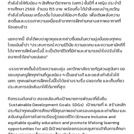
กำลังใจให้กับน้อง ๆ นักศึกษาวิชาทหาร (นศท.) ชั้นปีที่ 4 หญิง ประจำปี
การศึกษา 2568 จำนวน 155 นาย พร้อมทั้ง ได้นำสิ่งของบำรุงขวัญ
กำลังใจทั้งขนม เครื่องดื่ม ไปมอบให้น้องๆ ถึงมือ เพื่อเติมพลังความ
สดชื่นและบรรเทาความเหนื่อยล้าจากการฝึกท่ามกลางสภาพอากาศที่
ร้อนอบอ้าว
นอกจากนี้ ยังได้พบปะพูดคุยและกล่าวชื่นชมในความมุ่งมั่นของทุกคน
โดยเน้นย้ำว่า "ประสบการณ์ ความมีวินัย ความอดทน และความสามัคคีที่
ได้จากการฝึกในครั้งนี้ จะเป็นวิชาชีวิตที่มีค่าและสามารถนำไปปรับใช้ใน
อนาคตได้อย่างแน่นอน"
บรรยากาศเต็มไปด้วยความอบอุ่น มหาวิทยาลัยราชภัฏสวนสุนันทา ขอ
ขอบคุณครูฝึกทุกท่านที่ดูแลน้อง ๆ เป็นอย่างดี และขอส่งกำลังใจให้
นศท. ทุกคนผ่านการฝึกครั้งนี้ไปได้อย่างราบรื่น ปลอดภัย และเก็บเกี่ยว
ประสบการณ์กลับมาให้ได้มากที่สุด
กิจกรรมดังกล่าว สอดคล้องกับเป้าหมายการพัฒนาที่ยั่งยืน
Sustainable Development Goals: SDGs) เป้าหมายที่ 4: สร้างหลัก
ประกันว่าทุกคนมีการศึกษาที่มีคุณภาพอย่างครอบคลุมและเท่าเทียม และ
สนับสนุนโอกาสในการเรียนรู้ตลอดชีวิต (Ensure inclusive and
equitable quality education and promote lifelong learning
opportunities for all) มีเป้าหมายย่อยครอบคลุมการเข้าถึงการศึกษา