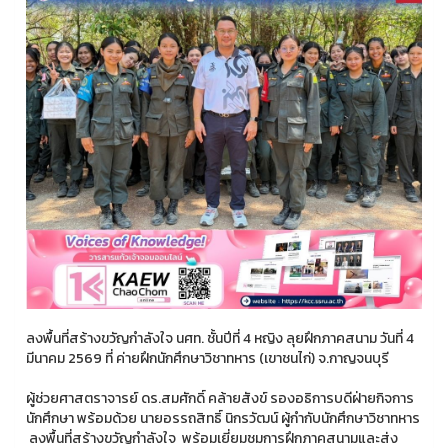
ลงพื้นที่สร้างขวัญกำลังใจ นศท. ชั้นปีที่ 4 หญิง ลุยฝึกภาคสนาม วันที่ 4
มีนาคม 2569 ที่ ค่ายฝึกนักศึกษาวิชาทหาร (เขาชนไก่) จ.กาญจนบุรี
ผู้ช่วยศาสตราจารย์ ดร.สมศักดิ์ คล้ายสังข์ รองอธิการบดีฝ่ายกิจการ
นักศึกษา พร้อมด้วย นายอรรถสิทธิ์ นิกรวัฒน์ ผู้กำกับนักศึกษาวิชาทหาร
ลงพื้นที่สร้างขวัญกำลังใจ พร้อมเยี่ยมชมการฝึกภาคสนามและส่ง