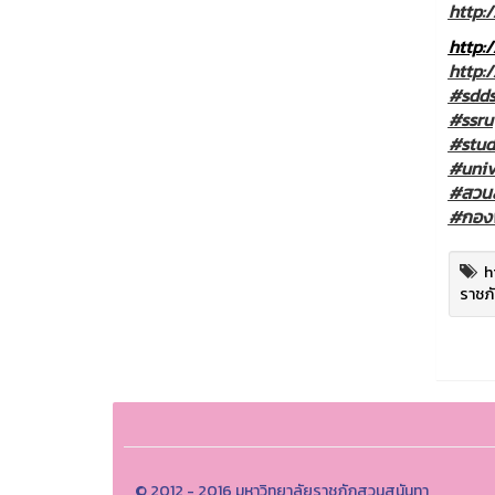
http:/
http:
http:/
#sdds
#ssru
#stud
#univ
#สวนส
#กองพ
h
ราชภ
© 2012 - 2016 มหาวิทยาลัยราชภัฏสวนสุนันทา