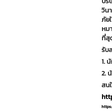
บริ
วิน
ภัย
หมา
ที่สุ
รับ
1. 
2. 
สนใ
htt
https