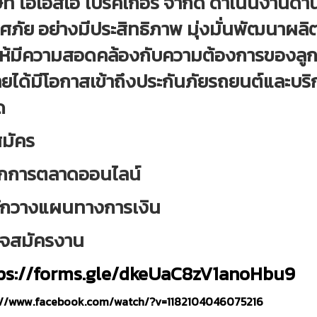
ษัท ไอเอสเอ โบรคเกอร์ จำกัด ดำเนินงานด้
าศภัย อย่างมีประสิทธิภาพ มุ่งมั่นพัฒนาผ
ให้มีความสอดคล้องกับความต้องการของลูกค้า
ยได้มีโอกาสเข้าถึงประกันภัยรถยนต์และบร
ด
สมัคร
นักการตลาดออนไลน์
นักวางแผนทางการเงิน
จสมัครงาน
ps://forms.gle/dkeUaC8zV1anoHbu9
://www.facebook.com/watch/?v=1182104046075216