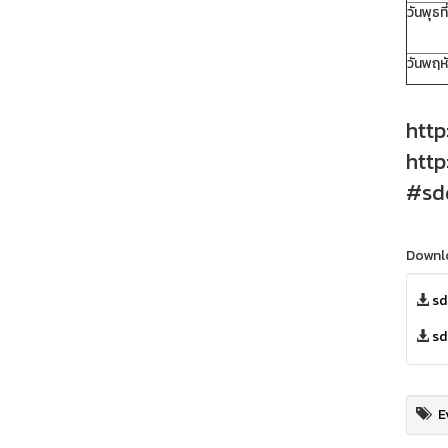
วันพุธท
วันพฤห
http
http
#sdd
Downl
sd
sd
E