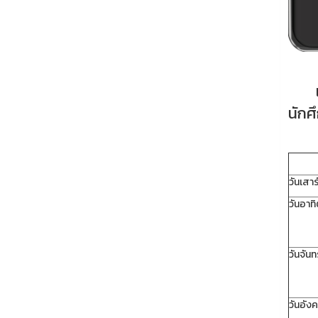
เริ
นักศ
วันเสาร
วันอาทิ
วันจันท
วันอัง