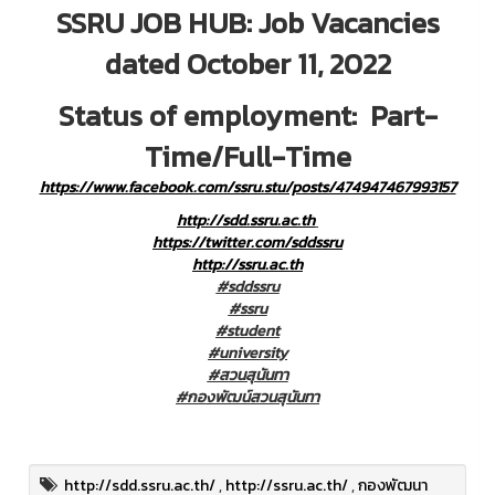
SSRU JOB HUB: Job Vacancies
dated October 11, 2022
Status of employment: Part-
Time/Full-Time
https://www.facebook.com/ssru.stu/posts/474947467993157
http://sdd.ssru.ac.th
https://twitter.com/sddssru
http://ssru.ac.th
#sddssru
#ssru
#student
#university
#สวนสุนันทา
#กองพัฒน์สวนสุนันทา
http://sdd.ssru.ac.th/
,
http://ssru.ac.th/
,
กองพัฒนา