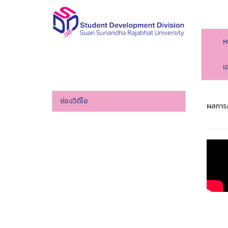
ห
เ
ช่องวิดีโอ
ผลการค